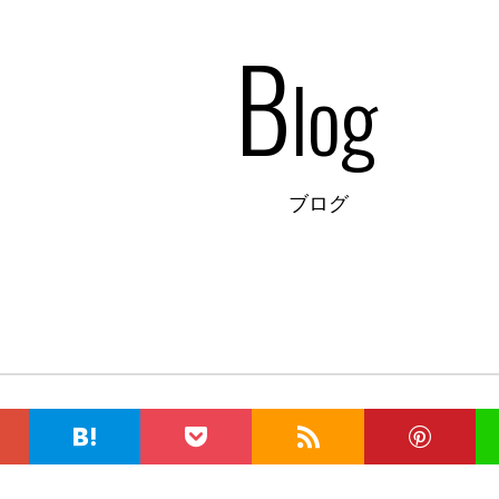
B
log
ブログ