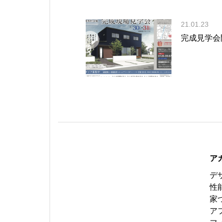
21.01.23
完成見学会
ア
デ
性
家
ア