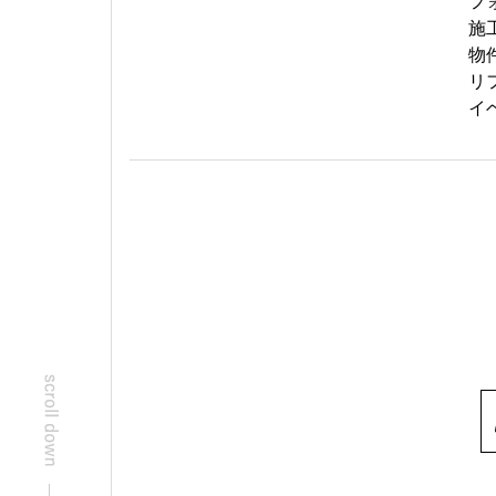
フ
施
物
リ
イ