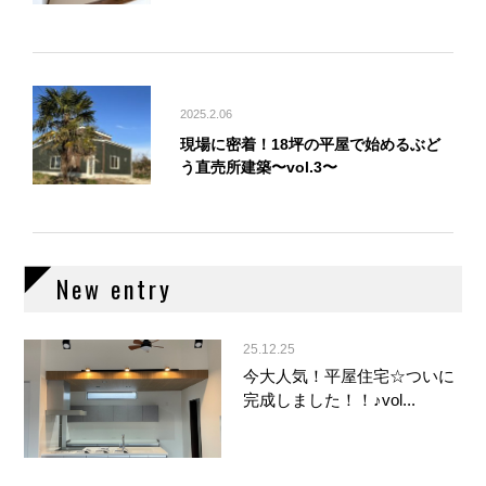
2025.2.06
現場に密着！18坪の平屋で始めるぶど
う直売所建築〜vol.3〜
New entry
25.12.25
今大人気！平屋住宅☆ついに
完成しました！！♪vol...