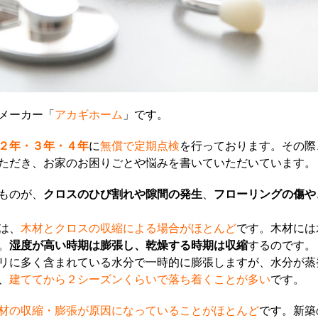
メーカー「
アカギホーム
」です。
２年・３年・４年
に
無償で定期点検
を行っております。その際
ただき、お家のお困りごとや悩みを書いていただいています。
ものが、
クロスのひび割れや隙間の発生
、
フローリングの傷や
は、
木材とクロスの収縮による場合がほとんど
です。木材には
。
湿度が高い時期は膨張し、乾燥する時期は収縮
するのです。
リに多く含まれている水分で一時的に膨張しますが、水分が蒸
、
建ててから２シーズンくらいで落ち着くことが多い
です。
材の収縮・膨張が原因になっていることがほとんど
です。新築