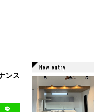
New entry
ナンス