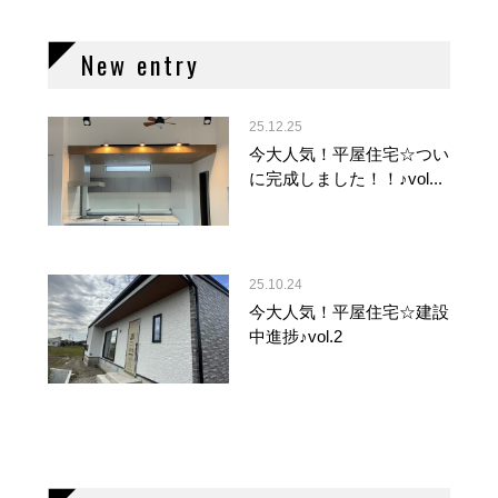
New entry
25.12.25
今大人気！平屋住宅☆つい
に完成しました！！♪vol...
25.10.24
今大人気！平屋住宅☆建設
中進捗♪vol.2