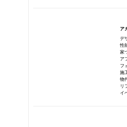
ア
デ
性
家
ア
フ
施
物
リ
イ