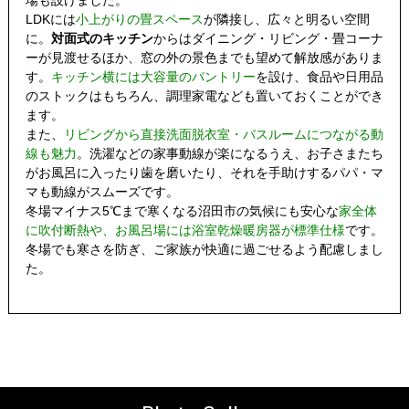
場も設けました。
LDKには
小上がりの畳スペース
が隣接し、広々と明るい空間
に。
対面式のキッチン
からはダイニング・リビング・畳コーナ
ーが見渡せるほか、窓の外の景色までも望めて解放感がありま
す。
キッチン横には大容量のパントリー
を設け、食品や日用品
のストックはもちろん、調理家電なども置いておくことができ
ます。
また、
リビングから直接洗面脱衣室・バスルームにつながる動
線も魅力
。洗濯などの家事動線が楽になるうえ、お子さまたち
がお風呂に入ったり歯を磨いたり、それを手助けするパパ・マ
マも動線がスムーズです。
冬場マイナス5℃まで寒くなる沼田市の気候にも安心な
家全体
に吹付断熱や、お風呂場には浴室乾燥暖房器が標準仕様
です。
冬場でも寒さを防ぎ、ご家族が快適に過ごせるよう配慮しまし
た。