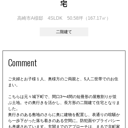
宅
高崎市A様邸 4SLDK 50.58坪（167.17㎡）
二階建て
Comment
ご夫婦とお子様１人、奥様方のご両親と、5人二世帯でのお住
まい。
こちらは元々城下町で、間口3〜4間の短冊形の屋敷割りが並
ぶ土地。その奥行きを活かし、長方形の二階建て住宅となりま
した。
奥行きのある敷地のさらに奥に建物を配置し、表通りの喧騒か
ら一歩下がった落ち着きのある空間に。防犯面やプライバシー
も考慮されています。玄関までのアプローチは、まるで京町家