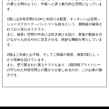
の通り土間のように、中庭へと誘う魅力的な空間になっていま
す。
1階には共有空間のLDKと水回りを配置。キッチンへは玄関→
シューズクローク→パントリーを経るという、裏動線が確保さ
れており安心＆ラクラク。
また、細長い空間の中央には吹き抜けを設け、家族の動線を分
けながらもゆるやかに交叉させる、絶妙な機能を果たしていま
す。
2階はご夫婦とお子様、そしてご両親の寝室。個室3室にしっ
かり収納を設けています。
また、壁で囲まれた屋上テラスもあり、1階同様プライバシー
の守られた外部空間との繋がりが楽しめるのが、このお家の魅
力です。