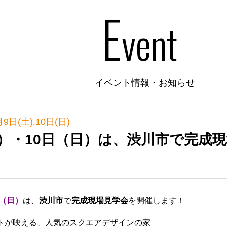
E
vent
イベント情報・お知らせ
9日(土),10日(日)
土）・10日（日）は、渋川市で完成
日（日）
は、
渋川市
で
完成現場見学会
を開催します！
トが映える、人気のスクエアデザインの家