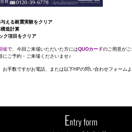
回与える耐震実験をクリア
棟構造計算
ェック項目をクリア
の開催
で、今回ご来場いただいた方には
QUOカード
のご用意がご
軽にご予約・ご来場くださいませ♪
、お手数ですがお電話、または以下HPの問い合わせフォーム
E
ntry form