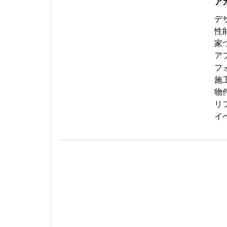
ア
デ
性
家
ア
フ
施
物
リ
イ